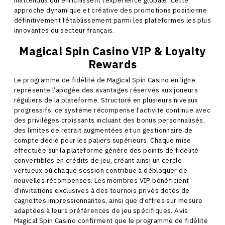
inattendus qui enrichissent l’expérience globale. Cette
approche dynamique et créative des promotions positionne
définitivement l’établissement parmi les plateformes les plus
innovantes du secteur français.
Magical Spin Casino VIP & Loyalty
Rewards
Le programme de fidélité de Magical Spin Casino en ligne
représente l’apogée des avantages réservés aux joueurs
réguliers de la plateforme. Structuré en plusieurs niveaux
progressifs, ce système récompense l’activité continue avec
des privilèges croissants incluant des bonus personnalisés,
des limites de retrait augmentées et un gestionnaire de
compte dédié pour les paliers supérieurs. Chaque mise
effectuée sur la plateforme génère des points de fidélité
convertibles en crédits de jeu, créant ainsi un cercle
vertueux où chaque session contribue à débloquer de
nouvelles récompenses. Les membres VIP bénéficient
d’invitations exclusives à des tournois privés dotés de
cagnottes impressionnantes, ainsi que d’offres sur mesure
adaptées à leurs préférences de jeu spécifiques. Avis
Magical Spin Casino confirment que le programme de fidélité