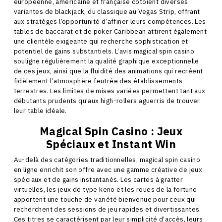
européenne, américaine et française côtoient diverses
variantes de blackjack, du classique au Vegas Strip, offrant
aux stratèges l’opportunité d’affiner leurs compétences. Les
tables de baccarat et de poker Caribbean attirent également
une clientèle exigeante qui recherche sophistication et
potentiel de gains substantiels. L’avis magical spin casino
souligne régulièrement la qualité graphique exceptionnelle
de ces jeux, ainsi que la fluidité des animations qui recréent
fidèlement l’atmosphère feutrée des établissements
terrestres. Les limites de mises variées permettent tant aux
débutants prudents qu’aux high-rollers aguerris de trouver
leur table idéale.
Magical Spin Casino : Jeux
Spéciaux et Instant Win
Au-delà des catégories traditionnelles, magical spin casino
en ligne enrichit son offre avec une gamme créative de jeux
spéciaux et de gains instantanés. Les cartes à gratter
virtuelles, les jeux de type keno et les roues de la fortune
apportent une touche de variété bienvenue pour ceux qui
recherchent des sessions de jeu rapides et divertissantes.
Ces titres se caractérisent par leur simplicité d’accès, leurs