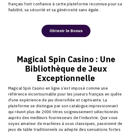
français font confiance à cette plateforme reconnue pour sa
fiabilité, sa sécurité et sa générosité sans égale.
Obtenir le Bonus
Magical Spin Casino : Une
Bibliothèque de Jeux
Exceptionnelle
Magical Spin Casino en ligne s’est imposé comme une
référence incontournable pour les joueurs français en quête
d’une expérience de jeu diversifiée et captivante. La
plateforme se distingue par son catalogue impressionnant
qui réunit plus de 2000 titres soigneusement sélectionnés
auprès des meilleurs fournisseurs de l’industrie. Que vous
soyez amateur de machines à sous classiques, passionné de
jeux de table traditionnels ou adepte des sensations fortes