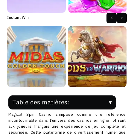
Instant Win
<
>
Play now
Play now
Table des matières:
Play now
Play now
Magical Spin Casino s’impose comme une référence
incontournable dans l’univers des casinos en ligne, offrant
aux joueurs français une expérience de jeu complète et
sécurisée. Cette plateforme de divertissement numérique