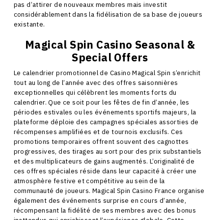
pas d’attirer de nouveaux membres mais investit
considérablement dans la fidélisation de sa base de joueurs
existante.
Magical Spin Casino Seasonal &
Special Offers
Le calendrier promotionnel de Casino Magical Spin s’enrichit
tout au long de l’année avec des offres saisonnières
exceptionnelles qui célèbrent les moments forts du
calendrier. Que ce soit pour les fêtes de fin d’année, les
périodes estivales ou les événements sportifs majeurs, la
plateforme déploie des campagnes spéciales assorties de
récompenses amplifiées et de tournois exclusifs. Ces
promotions temporaires offrent souvent des cagnottes
progressives, des tirages au sort pour des prix substantiels
et des multiplicateurs de gains augmentés. L’originalité de
ces offres spéciales réside dans leur capacité à créer une
atmosphère festive et compétitive au sein de la
communauté de joueurs. Magical Spin Casino France organise
également des événements surprise en cours d’année,
récompensant la fidélité de ses membres avec des bonus