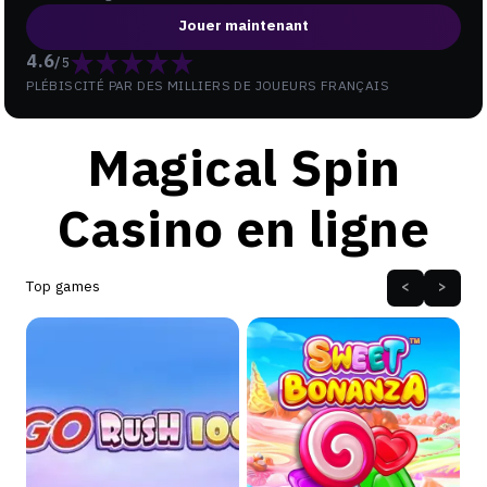
Jouer maintenant
4.6
/
5
PLÉBISCITÉ PAR DES MILLIERS DE JOUEURS FRANÇAIS
Magical Spin
Casino en ligne
Top games
<
>