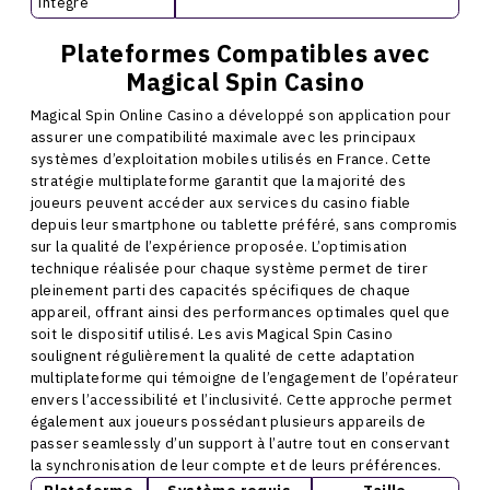
intégré
Plateformes Compatibles avec
Magical Spin Casino
Magical Spin Online Casino a développé son application pour
assurer une compatibilité maximale avec les principaux
systèmes d’exploitation mobiles utilisés en France. Cette
stratégie multiplateforme garantit que la majorité des
joueurs peuvent accéder aux services du casino fiable
depuis leur smartphone ou tablette préféré, sans compromis
sur la qualité de l’expérience proposée. L’optimisation
technique réalisée pour chaque système permet de tirer
pleinement parti des capacités spécifiques de chaque
appareil, offrant ainsi des performances optimales quel que
soit le dispositif utilisé. Les avis Magical Spin Casino
soulignent régulièrement la qualité de cette adaptation
multiplateforme qui témoigne de l’engagement de l’opérateur
envers l’accessibilité et l’inclusivité. Cette approche permet
également aux joueurs possédant plusieurs appareils de
passer seamlessly d’un support à l’autre tout en conservant
la synchronisation de leur compte et de leurs préférences.