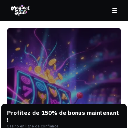
Profitez de 150% de bonus maintenant
!
Casino en ligne de confiance