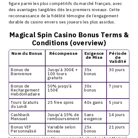
figure parmi les plus compétitifs du marché français, avec
des avantages tangibles dès les premiers niveaux. Cette
reconnaissance de la fidélité témoigne de l’engagement
durable du casino envers ses joueurs les plus assidus.
Magical Spin Casino Bonus Terms &
Conditions (overview)
Nom du Bonus
Récompense
Exigence
Période
de Mise
de
Validité
Bonus de
Jusqu’à 300€ +
35x
30 jours
Bienvenue
100 tours
bonus
gratuits
Bonus de
50% jusqu’à
30x
7 jours
Rechargement
150€
bonus
Hebdomadaire
Tours Gratuits
25 free spins
40x gains
5 jours
du Lundi
Cashback
Jusqu’à 15% de
Sans
14 jours
Mensuel
remboursement
exigence
Bonus VIP
Variable selon
25x
21 jours
Personnalisé
niveau
bonus