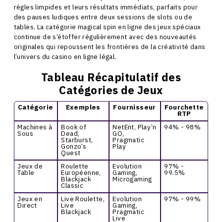
règles limpides et leurs résultats immédiats, parfaits pour
des pauses ludiques entre deux sessions de slots ou de
tables. La catégorie magical spin en ligne des jeux spéciaux
continue de s’étoffer régulièrement avec des nouveautés
originales qui repoussent les frontières de la créativité dans
l’univers du casino en ligne légal.
Tableau Récapitulatif des
Catégories de Jeux
Catégorie
Exemples
Fournisseur
Fourchette
RTP
Machines à
Book of
NetEnt, Play’n
94% - 98%
Sous
Dead,
GO,
Starburst,
Pragmatic
Gonzo’s
Play
Quest
Jeux de
Roulette
Evolution
97% -
Table
Européenne,
Gaming,
99.5%
Blackjack
Microgaming
Classic
Jeux en
Live Roulette,
Evolution
97% - 99%
Direct
Live
Gaming,
Blackjack
Pragmatic
Live