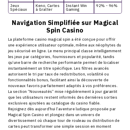
Jeux
Keno, Cartes
Instant Win
92% - 96%
Spéciaux
à Gratter
Gaming
Navigation Simplifiée sur Magical
Spin Casino
La plateforme casino magical spin a été conçue pour offrir
une expérience utilisateur optimale, même aux néophytes du
jeu sécurisé en ligne. Le menu principal classe intelligemment
les jeux par catégories, fournisseurs et popularité, tandis
qu’une barre de recherche performante permet de localiser
instantanément un titre spécifique. Les filtres avancés
autorisent le tri par taux de redistribution, volatilité ou
fonctionnalités bonus, facilitant ainsi la découverte de
nouveaux favoris parfaitement adaptés à vos préférences.
La section “Nouveautés” mise régulièrement à jour garantit
que les utilisateurs restent informés des dernières sorties
exclusives ajoutées au catalogue du casino fiable.
Rejoignez dès aujourd’hui l’aventure ludique proposée par
Magical Spin Casino et plongez dans un univers de
divertissement où chaque tour de rouleau ou distribution de
cartes peut transformer une simple session en moment