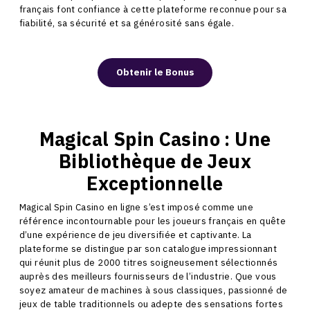
français font confiance à cette plateforme reconnue pour sa
fiabilité, sa sécurité et sa générosité sans égale.
Obtenir le Bonus
Magical Spin Casino : Une
Bibliothèque de Jeux
Exceptionnelle
Magical Spin Casino en ligne s’est imposé comme une
référence incontournable pour les joueurs français en quête
d’une expérience de jeu diversifiée et captivante. La
plateforme se distingue par son catalogue impressionnant
qui réunit plus de 2000 titres soigneusement sélectionnés
auprès des meilleurs fournisseurs de l’industrie. Que vous
soyez amateur de machines à sous classiques, passionné de
jeux de table traditionnels ou adepte des sensations fortes