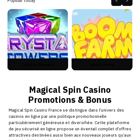
Popular today
<
>
Crystal Towers
Boom Farm
Play now
Play now
Magical Spin Casino
Promotions & Bonus
Magical Spin Casino France se distingue dans l’univers des
casinos en ligne par une politique promotionnelle
particulièrement généreuse et diversifiée. Cette plateforme
de jeu sécurisé en ligne propose un éventail complet d’offres
attractives destinées aussi bien aux nouveaux joueurs qu’aux