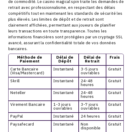
de commodité. Le casino magical spin traite les demandes de
retrait avec professionnalisme, en respectant des délais
compétitifs tout en maintenant les standards de sécurité les
plus élevés. Les limites de dépôt et de retrait sont
clairement affichées, permettant aux joueurs de planifier
leurs transactions en toute transparence. Toutes les
informations financières sont protégées par un cryptage SSL
avancé, assurant la confidentialité totale de vos données
bancaires.
Méthode de
Délai de
Délai de
Frais
Paiement
Dépôt
Retrait
Carte Bancaire
Instantané
3-5 jours
Gratuit
(Visa/Mastercard)
ouvrables
Skrill
Instantané
24-48
Gratuit
heures
Neteller
Instantané
24-48
Gratuit
heures
Virement Bancaire
1-3 jours
3-7 jours
Gratuit
ouvrables
ouvrables
PayPal
Instantané
24 heures
Gratuit
Paysafecard
Instantané
Non
Gratuit
disponible