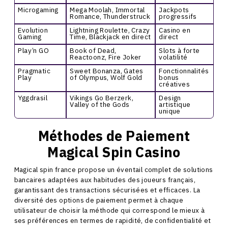
Microgaming
Mega Moolah, Immortal
Jackpots
Romance, Thunderstruck
progressifs
Evolution
Lightning Roulette, Crazy
Casino en
Gaming
Time, Blackjack en direct
direct
Play’n GO
Book of Dead,
Slots à forte
Reactoonz, Fire Joker
volatilité
Pragmatic
Sweet Bonanza, Gates
Fonctionnalités
Play
of Olympus, Wolf Gold
bonus
créatives
Yggdrasil
Vikings Go Berzerk,
Design
Valley of the Gods
artistique
unique
Méthodes de Paiement
Magical Spin Casino
Magical spin france propose un éventail complet de solutions
bancaires adaptées aux habitudes des joueurs français,
garantissant des transactions sécurisées et efficaces. La
diversité des options de paiement permet à chaque
utilisateur de choisir la méthode qui correspond le mieux à
ses préférences en termes de rapidité, de confidentialité et