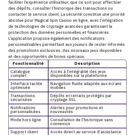
faciliter l’expérience utilisateur, que ce soit pour effectuer
des dépôts, consulter l’historique des transactions ou
contacter le service client. La sécurité constitue une priorité
absolue pour Magical Spin Casino en ligne, avec l’intégration
de technologies de cryptage avancées garantissant la
protection des données personnelles et financières.
L’application propose également des notifications
personnalisables permettant aux joueurs de rester informés
des promotions exclusives, des nouveaux jeux disponibles
et des opportunités de bonus spéciaux.
Fonctionnalité
Description
Catalogue
Accès à l’intégralité des jeux
complet
disponibles sur la plateforme
Interface tactile
Navigation fluide adaptée aux écrans
optimisée
mobiles
Transactions
Dépôts et retraits protégés par
sécurisées
cryptage SSL
Notifications
Alertes pour promotions et
personnalisées
nouveautés
Mode hors ligne
Consultation de l’historique sans
connexion
Support client
Accès direct au service d’assistance