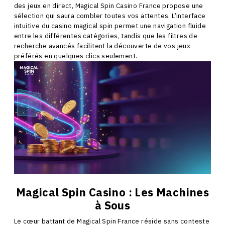
des jeux en direct, Magical Spin Casino France propose une
sélection qui saura combler toutes vos attentes. L’interface
intuitive du casino magical spin permet une navigation fluide
entre les différentes catégories, tandis que les filtres de
recherche avancés facilitent la découverte de vos jeux
préférés en quelques clics seulement.
Magical Spin Casino : Les Machines
à Sous
Le cœur battant de Magical Spin France réside sans conteste