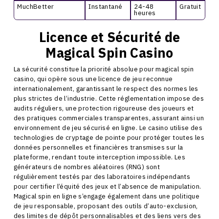
MuchBetter
Instantané
24-48
Gratuit
heures
Licence et Sécurité de
Magical Spin Casino
La sécurité constitue la priorité absolue pour magical spin
casino, qui opère sous une licence de jeu reconnue
internationalement, garantissant le respect des normes les
plus strictes de l’industrie. Cette réglementation impose des
audits réguliers, une protection rigoureuse des joueurs et
des pratiques commerciales transparentes, assurant ainsi un
environnement de jeu sécurisé en ligne. Le casino utilise des
technologies de cryptage de pointe pour protéger toutes les
données personnelles et financières transmises sur la
plateforme, rendant toute interception impossible. Les
générateurs de nombres aléatoires (RNG) sont
régulièrement testés par des laboratoires indépendants
pour certifier l’équité des jeux et l’absence de manipulation.
Magical spin en ligne s’engage également dans une politique
de jeu responsable, proposant des outils d’auto-exclusion,
des limites de dépôt personnalisables et des liens vers des