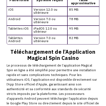
Plateforme
Système requis
Taille
approximative
iOS
Version 12.0 ou
85 MB
ultérieure
Android
Version 7.0 ou
78 MB
ultérieure
Tablettes iOS
iPadOS 12.0 ou
95 MB
ultérieur
Tablettes
Version 7.0 ou
82 MB
Android
ultérieure
Téléchargement de l’Application
Magical Spin Casino
Le processus de téléchargement de l’application Magical
Spin en ligne a été simplifié pour permettre une installation
rapide et sans complications techniques. Pour les
utilisateurs iOS, l’application est disponible directement sur
l’App Store officiel d’Apple, garantissant ainsi son
authenticité et sa conformité aux standards de sécurité
stricts imposés par la plateforme. Les possesseurs
d’appareils Android peuvent télécharger l’application depuis
le Google Play Store ou directement depuis le site officiel de