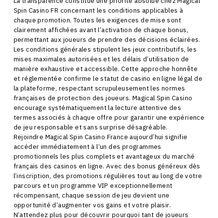
La transparence constitue une priorité absolue chez Magical
Spin Casino FR concernant les conditions applicables à
chaque promotion. Toutes les exigences de mise sont
clairement affichées avant l’activation de chaque bonus,
permettant aux joueurs de prendre des décisions éclairées.
Les conditions générales stipulent les jeux contributifs, les
mises maximales autorisées et les délais d’utilisation de
manière exhaustive et accessible. Cette approche honnête
et réglementée confirme le statut de casino en ligne légal de
la plateforme, respectant scrupuleusement les normes
françaises de protection des joueurs. Magical Spin Casino
encourage systématiquement la lecture attentive des
termes associés à chaque offre pour garantir une expérience
de jeu responsable et sans surprise désagréable.
Rejoindre Magical Spin Casino France aujourd’hui signifie
accéder immédiatement à l’un des programmes
promotionnels les plus complets et avantageux du marché
français des casinos en ligne. Avec des bonus généreux dès
l’inscription, des promotions régulières tout au long de votre
parcours et un programme VIP exceptionnellement
récompensant, chaque session de jeu devient une
opportunité d’augmenter vos gains et votre plaisir.
N’attendez plus pour découvrir pourquoi tant de joueurs