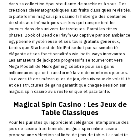
dans sa collection époustouflante de machines à sous. Des
créations cinématographiques aux fruits classiques revisités,
la plateforme magical spin casino fr héberge des centaines
de slots aux thématiques variées qui transportent les
joueurs dans des univers fantastiques. Parmi les titres
phares, Book of Dead de Play’n GO captive par son ambiance
égyptienne mystérieuse et ses tours gratuits généreux,
tandis que Starburst de NetEnt séduit par sa simplicité
élégante et ses fonctionnalités win-both-ways innovantes.
Les amateurs de jackpots progressifs se tourneront vers
Mega Moolah de Microgaming, célèbre pour ses gains
millionnaires qui ont transformé la vie de nombreux joueurs.
La diversité des mécaniques de jeu, des niveaux de volatilité
et des structures de gains garantit que chaque session sur
magical spin casino avis reste unique et palpitante.
Magical Spin Casino : Les Jeux de
Table Classiques
Pour les puristes qui apprécient l’élégance intemporelle des
jeux de casino traditionnels, magical spin online casino
propose une sélection raffinée de jeux de table. La roulette