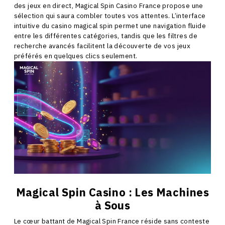
des jeux en direct, Magical Spin Casino France propose une
sélection qui saura combler toutes vos attentes. L’interface
intuitive du casino magical spin permet une navigation fluide
entre les différentes catégories, tandis que les filtres de
recherche avancés facilitent la découverte de vos jeux
préférés en quelques clics seulement.
Magical Spin Casino : Les Machines
à Sous
Le cœur battant de Magical Spin France réside sans conteste