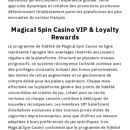
inattendus qui enrichissent l’expérience globale. Cette
approche dynamique et créative des promotions positionne
définitivement l’établissement parmi les plateformes les plus
innovantes du secteur français.
Magical Spin Casino VIP & Loyalty
Rewards
Le programme de fidélité de Magical Spin Casino en ligne
représente l’apogée des avantages réservés aux joueurs
réguliers de la plateforme. Structuré en plusieurs niveaux
progressifs, ce système récompense l’activité continue avec
des privilèges croissants incluant des bonus personnalisés,
des limites de retrait augmentées et un gestionnaire de
compte dédié pour les paliers supérieurs. Chaque mise
effectuée sur la plateforme génère des points de fidélité
convertibles en crédits de jeu, créant ainsi un cercle
vertueux où chaque session contribue à débloquer de
nouvelles récompenses. Les membres VIP bénéficient
d’invitations exclusives à des tournois privés dotés de
cagnottes impressionnantes, ainsi que d’offres sur mesure
adaptées à leurs préférences de jeu spécifiques. Avis
Magical Spin Casino confirment que le programme de fidélité