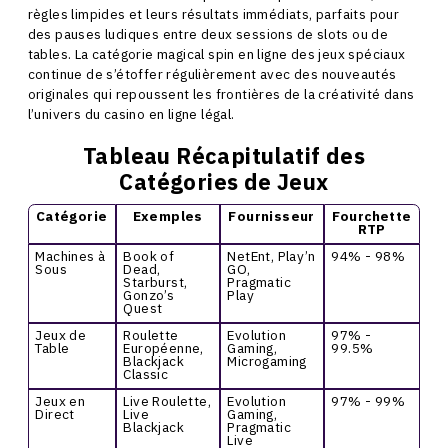
règles limpides et leurs résultats immédiats, parfaits pour
des pauses ludiques entre deux sessions de slots ou de
tables. La catégorie magical spin en ligne des jeux spéciaux
continue de s’étoffer régulièrement avec des nouveautés
originales qui repoussent les frontières de la créativité dans
l’univers du casino en ligne légal.
Tableau Récapitulatif des
Catégories de Jeux
Catégorie
Exemples
Fournisseur
Fourchette
RTP
Machines à
Book of
NetEnt, Play’n
94% - 98%
Sous
Dead,
GO,
Starburst,
Pragmatic
Gonzo’s
Play
Quest
Jeux de
Roulette
Evolution
97% -
Table
Européenne,
Gaming,
99.5%
Blackjack
Microgaming
Classic
Jeux en
Live Roulette,
Evolution
97% - 99%
Direct
Live
Gaming,
Blackjack
Pragmatic
Live