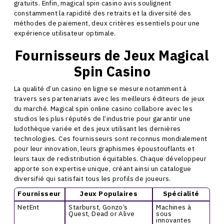
gratuits. Enfin, magical spin casino avis soulignent
constamment la rapidité des retraits et la diversité des
méthodes de paiement, deux critères essentiels pour une
expérience utilisateur optimale.
Fournisseurs de Jeux Magical
Spin Casino
La qualité d’un casino en ligne se mesure notamment à
travers ses partenariats avec les meilleurs éditeurs de jeux
du marché. Magical spin online casino collabore avec les
studios les plus réputés de l’industrie pour garantir une
ludothèque variée et des jeux utilisant les dernières
technologies. Ces fournisseurs sont reconnus mondialement
pour leur innovation, leurs graphismes époustouflants et
leurs taux de redistribution équitables. Chaque développeur
apporte son expertise unique, créant ainsi un catalogue
diversifié qui satisfait tous les profils de joueurs.
Fournisseur
Jeux Populaires
Spécialité
NetEnt
Starburst, Gonzo’s
Machines à
Quest, Dead or Alive
sous
innovantes