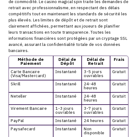
de commodité. Le casino magical spin traite les demandes de
retrait avec professionnalisme, en respectant des délais
compétitifs tout en maintenant les standards de sécurité les
plus élevés. Les limites de dépôt et de retrait sont
clairement affichées, permettant aux joueurs de planifier
leurs transactions en toute transparence. Toutes les
informations financières sont protégées par un cryptage SSL
avancé, assurant la confidentialité totale de vos données
bancaires.
Méthode de
Délai de
Délai de
Frais
Paiement
Dépôt
Retrait
Carte Bancaire
Instantané
3-5 jours
Gratuit
(Visa/Mastercard)
ouvrables
Skrill
Instantané
24-48
Gratuit
heures
Neteller
Instantané
24-48
Gratuit
heures
Virement Bancaire
1-3 jours
3-7 jours
Gratuit
ouvrables
ouvrables
PayPal
Instantané
24 heures
Gratuit
Paysafecard
Instantané
Non
Gratuit
disponible