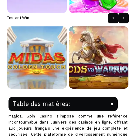
Instant Win
<
>
Play now
Play now
Table des matières:
Play now
Play now
Magical Spin Casino s’impose comme une référence
incontournable dans l’univers des casinos en ligne, offrant
aux joueurs français une expérience de jeu complète et
sécurisée. Cette plateforme de divertissement numérique