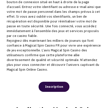
bouton de connexion situé en haut à droite de la page
d’accueil. Entrez votre identifiant ou adresse e-mail ainsi que
votre mot de passe personnel dans les champs prévus à cet
effet. Si vous avez oublié vos identifiants, un lien de
récupération est disponible pour réinitialiser votre mot de
passe en toute sécurité. Une fois connecté, vous accédez
immédiatement à l’ensemble des jeux et services proposés
par ce casino fiable.
Rejoignez dès maintenant les milliers de joueurs qui font
confiance à Magical Spin Casino FR pour vivre une expérience
de jeu exceptionnelle. L’avis Magical Spin Casino des
utilisateurs confirme que cette plateforme allie
divertissement de qualité et sécurité optimale. N’attendez
plus pour vous connecter et découvrir l’univers captivant du
Magical Spin Online Casino.
Inscription