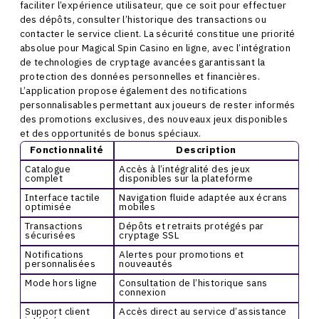
faciliter l’expérience utilisateur, que ce soit pour effectuer
des dépôts, consulter l’historique des transactions ou
contacter le service client. La sécurité constitue une priorité
absolue pour Magical Spin Casino en ligne, avec l’intégration
de technologies de cryptage avancées garantissant la
protection des données personnelles et financières.
L’application propose également des notifications
personnalisables permettant aux joueurs de rester informés
des promotions exclusives, des nouveaux jeux disponibles
et des opportunités de bonus spéciaux.
Fonctionnalité
Description
Catalogue
Accès à l’intégralité des jeux
complet
disponibles sur la plateforme
Interface tactile
Navigation fluide adaptée aux écrans
optimisée
mobiles
Transactions
Dépôts et retraits protégés par
sécurisées
cryptage SSL
Notifications
Alertes pour promotions et
personnalisées
nouveautés
Mode hors ligne
Consultation de l’historique sans
connexion
Support client
Accès direct au service d’assistance